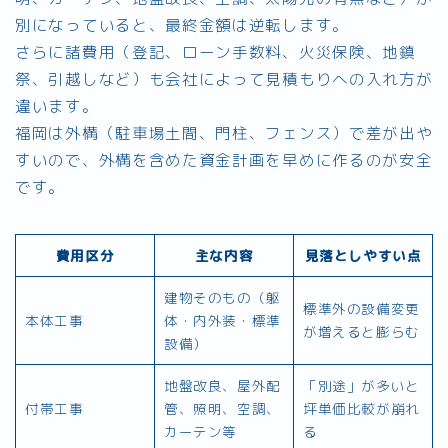
別になっていると、最終金額は逆転します。
さらに諸費用（登記、ローン手数料、火災保険、地鎮
祭、引越しなど）も会社によって見積もりへの入れ方が
違います。
福岡は外構（駐車場土間、門柱、フェンス）で差が出や
すいので、外構を含めた資金計画を早めに作るのが安全
です。
費用区分
主な内容
見落としやすい点
建物そのもの（躯
標準外の設備変更
本体工事
体・内外装・標準
が増えると膨らむ
設備）
地盤改良、屋外配
「別途」が多いと
付帯工事
管、照明、空調、
坪単価比較が崩れ
カーテン等
る