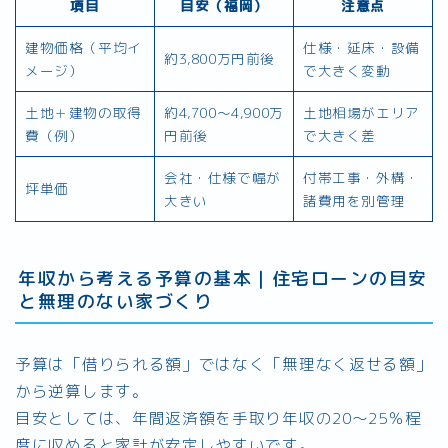
項目
目安（福岡）
注意点
建物価格（平均イ
仕様・延床・設備
約3,800万円前後
メージ）
で大きく変動
土地＋建物の取得
約4,700〜4,900万
土地相場がエリア
費（例）
円前後
で大きく差
会社・仕様で幅が
付帯工事・外構・
坪単価
大きい
諸費用を別管理
年収から考える予算の基本｜住宅ローンの目安
と無理のない家づくり
予算は「借りられる額」ではなく「無理なく返せる額」
から逆算します。
目安としては、年間返済額を手取り年収の20〜25％程
度に収めると家計が安定しやすいです。