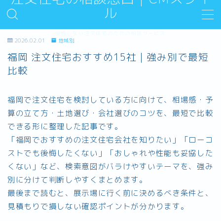
ル
MENU
後悔しない注文住宅のための相談サービス
2026.02.01
地域別
Sample Page
福岡 注文住宅おすすめ15社｜強み別で最短
デモプリセット記事 #5
比較
プライバシーポリシー
利用規約／特定商取引法に基づく表記
有料記事の決済完了ページ
福岡で注文住宅を検討している方に向けて、相場感・予
運営者情報
算の立て方・土地選び・会社選びのコツを、最短で比較
できる形に整理した記事です。
「福岡でおすすめの注文住宅会社を知りたい」「ローコ
ストでも後悔したくない」「おしゃれや性能も妥協した
くない」など、検索意図がバラけやすいテーマを、強み
別に分けて判断しやすくまとめます。
最後まで読むと、展示場に行く前に決めるべき条件と、
見積もりで損しない確認ポイントが分かります。