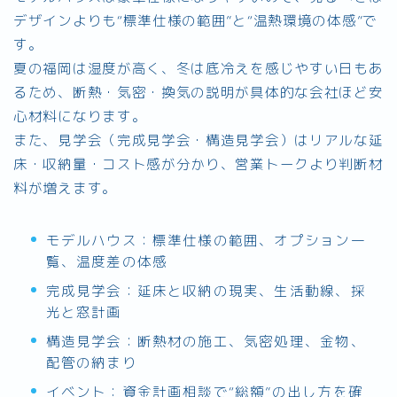
デザインよりも“標準仕様の範囲”と“温熱環境の体感”で
す。
夏の福岡は湿度が高く、冬は底冷えを感じやすい日もあ
るため、断熱・気密・換気の説明が具体的な会社ほど安
心材料になります。
また、見学会（完成見学会・構造見学会）はリアルな延
床・収納量・コスト感が分かり、営業トークより判断材
料が増えます。
モデルハウス：標準仕様の範囲、オプション一
覧、温度差の体感
完成見学会：延床と収納の現実、生活動線、採
光と窓計画
構造見学会：断熱材の施工、気密処理、金物、
配管の納まり
イベント：資金計画相談で“総額”の出し方を確