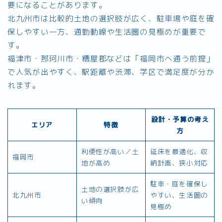
要になることがあります。
北九州市は比較的土地の選択肢が広く、駐車場や庭を確
保しやすい一方、通勤動線や生活圏の見極めが重要で
す。
福津市・那珂川市・糟屋郡などは「福岡市へ通う前提」
で人気が出やすく、駅距離や渋滞、学区で満足度が分か
れます。
設計・予算の考え
エリア
特徴
方
利便性が高い／土
延床を最適化、収
福岡市
地が高め
納計画、狭小対応
駐車・庭を確保し
土地の選択肢が広
北九州市
やすい、生活圏の
い傾向
見極め