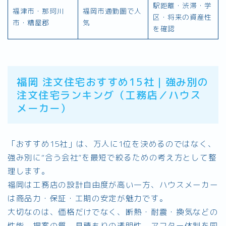
駅距離・渋滞・学
福津市・那珂川
福岡市通勤圏で人
区・将来の資産性
市・糟屋郡
気
を確認
福岡 注文住宅おすすめ15社｜強み別の
注文住宅ランキング（工務店／ハウス
メーカー）
「おすすめ15社」は、万人に1位を決めるのではなく、
強み別に“合う会社”を最短で絞るための考え方として整
理します。
福岡は工務店の設計自由度が高い一方、ハウスメーカー
は商品力・保証・工期の安定が魅力です。
大切なのは、価格だけでなく、断熱・耐震・換気などの
性能、提案の質、見積もりの透明性、アフター体制を同