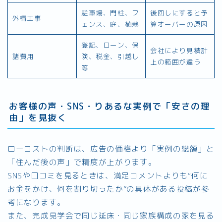
駐車場、門柱、フ
後回しにすると予
外構工事
ェンス、庭、植栽
算オーバーの原因
登記、ローン、保
会社により見積計
諸費用
険、税金、引越し
上の範囲が違う
等
お客様の声・SNS・りあるな実例で「安さの理
由」を見抜く
ローコストの判断は、広告の価格より「実例の総額」と
「住んだ後の声」で精度が上がります。
SNSや口コミを見るときは、満足コメントよりも“何に
お金をかけ、何を割り切ったか”の具体がある投稿が参
考になります。
また、完成見学会で同じ延床・同じ家族構成の家を見る