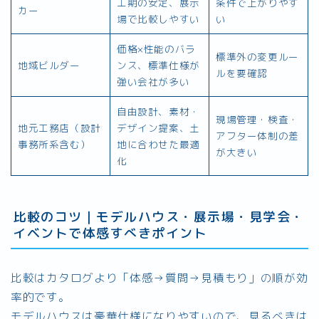
工期の安定、展示
条件で上がりやす
カー
場で比較しやすい
い
価格×性能のバラ
標準外の変更ルー
地域ビルダー
ンス、標準仕様が
ルを要確認
強い会社が多い
自由設計、素材・
現場管理・検査・
地元工務店（設計
デザイン提案、土
アフター体制の差
事務所系含む）
地に合わせた最適
が大きい
化
比較のコツ｜モデルハウス・展示場・見学会・
イベントで体感すべきポイント
比較はカタログより「体感→質問→見積もり」の順が効
率的です。
モデルハウスは豪華仕様になりやすいので、見るべきは